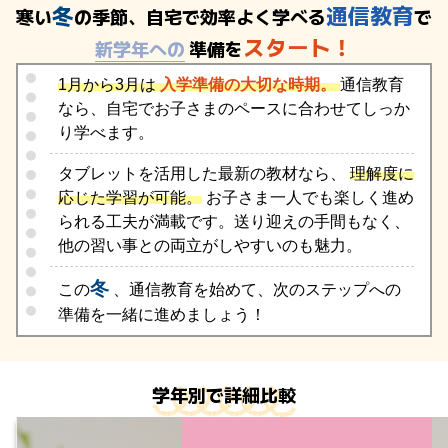
冬
通信教育
寒い
の季節、自宅で効率よく学べる
で
スタート！
新学年への
準備を
1月から3月は
入学準備の大切な時期。
通信教育
なら、自宅でお子さまのペースに合わせてしっか
り学べます。
タブレットを活用した最新の教材なら、
理解度に
応じた学習が可能。
お子さま一人でも楽しく進め
られる工夫が満載です。送り迎えの手間もなく、
他の習い事との両立がしやすいのも魅力。
冬
この
、通信教育を始めて、次のステップへの
準備を一緒に進めましょう！
学年別で詳細比較