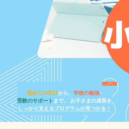
ここから！
初めての学び
から、
学校の勉強
･
受験のサポート
まで、
お子さまの成長を
しっかり支えるプログラムが見つかる！